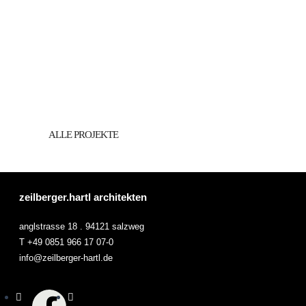
ALLE PROJEKTE
zeilberger.hartl architekten
anglstrasse 18 . 94121 salzweg
T +49 0851 966 17 07-0
info@zeilberger-hartl.de